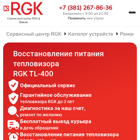
+7 (381) 267-86-36
Ежедневно с 9:00 до 21:00
Позвонить
мне утром
Сервисный центр RGK
в
Омске
Сервисный центр RGK
Каталог устройств
Ремонт 
Восстановление питания
тепловизора
RGK TL-400
Официальный сервис
Гарантийное обслуживание
тепловизора RGK до 3 лет
Диагностика за наш счет,
ремонт по желанию
Бесплатный выезд курьера
в день обращения
Восстановление питания тепловизора