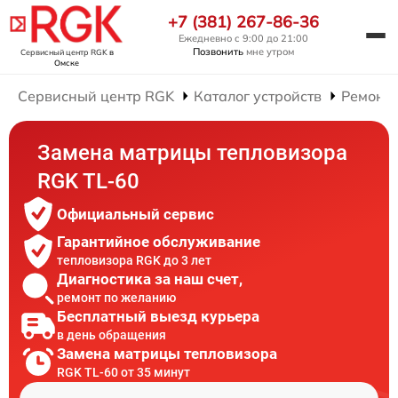
+7 (381) 267-86-36
Ежедневно с 9:00 до 21:00
Позвонить
мне утром
Сервисный центр RGK
в
Омске
Сервисный центр RGK
Каталог устройств
Ремонт 
Замена матрицы тепловизора
RGK TL-60
Официальный сервис
Гарантийное обслуживание
тепловизора RGK до 3 лет
Диагностика за наш счет,
ремонт по желанию
Бесплатный выезд курьера
в день обращения
Замена матрицы тепловизора
RGK TL-60 от 35 минут