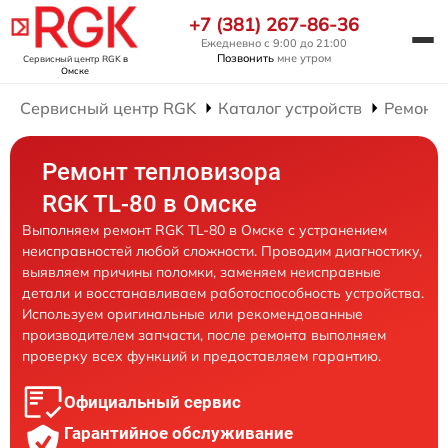
+7 (381) 267-86-36
Ежедневно с 9:00 до 21:00
Позвонить
мне утром
Сервисный центр RGK
в
Омске
Сервисный центр RGK
Каталог устройств
Ремонт 
Ремонт тепловизора
RGK TL-80 в Омске
Выполняем ремонт RGK TL-80 в Омске с устранением
неисправностей любой сложности. Проводим диагностику,
выявляем причины поломки, заменяем неисправные
детали и восстанавливаем работоспособность устройства.
Используем оригинальные или рекомендованные
производителем запчасти, после ремонта выполняем
проверку всех функций и предоставляем гарантию.
Официальный сервис
Гарантийное обслуживание