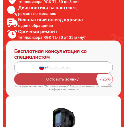
тепловизора RGK TL-80 до 3 лет
Диагностика за наш счет,
ремонт по желанию
Бесплатный выезд курьера
в день обращения
Срочный ремонт
тепловизора RGK TL-80 от 35 минут
Бесплатная консультация со
специалистом
Оставить заявку
Нажимая на кнопку "Оставить заявку" Вы соглашаетесь c
политикой
конфиденциальности