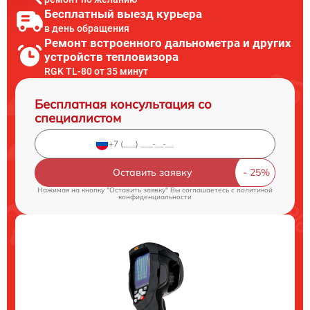
Бесплатный выезд курьера
в день обращения
Ремонт встроенного дальнометра и других
устройств тепловизора
RGK TL-80 от 35 минут
Бесплатная консультация со
специалистом
Оставить заявку
Нажимая на кнопку "Оставить заявку" Вы соглашаетесь c
политикой
конфиденциальности