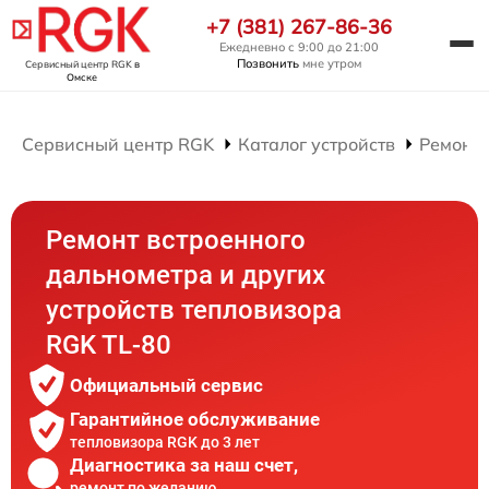
+7 (381) 267-86-36
Ежедневно с 9:00 до 21:00
Позвонить
мне утром
Сервисный центр RGK
в
Омске
Сервисный центр RGK
Каталог устройств
Ремонт 
Ремонт встроенного
дальнометра и других
устройств тепловизора
RGK TL-80
Официальный сервис
Гарантийное обслуживание
тепловизора RGK до 3 лет
Диагностика за наш счет,
ремонт по желанию