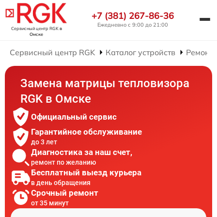
+7 (381) 267-86-36
Ежедневно с 9:00 до 21:00
Сервисный центр RGK
в
Омске
Сервисный центр RGK
Каталог устройств
Ремонт 
Замена матрицы тепловизора
RGK в Омске
Официальный сервис
Гарантийное обслуживание
до 3 лет
Диагностика за наш счет,
ремонт по желанию
Бесплатный выезд курьера
в день обращения
Срочный ремонт
от 35 минут